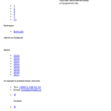
торгово-экономическому
сотрудничеству.
1
2
3
4
>
>>
Категории
Вебсайт
Like Us on Facebook
Архив
2024
2023
2022
2021
2020
2019
2018
2017
Ассоциация по развитию бизнес логистики
Тел:
+99871 249 91 20
Email:
logistika@adbl.uz
Facebook