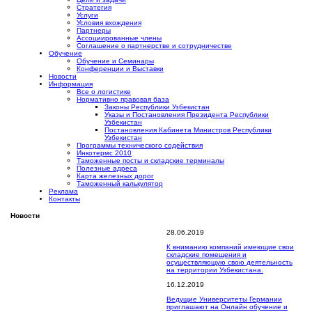
Стратегия
Услуги
Условия вхождения
Партнеры
Ассоциированные члены
Соглашение о партнерстве и сотрудничестве
Обучение
Обучение и Семинары
Конференции и Выставки
Новости
Информация
Все о логистике
Нормативно правовая база
Законы Республики Узбекистан
Указы и Постановления Президента Республики
Узбекистан
Постановления Кабинета Министров Республики
Узбекистан
Программы технического содействия
Инкотермс 2010
Таможенные посты и складские терминалы
Полезные адреса
Карта железных дорог
Таможенный калькулятор
Реклама
Контакты
Новости
28.06.2019
К вниманию компаний имеющие свои
складские помещения и
осуществляющую свою деятельность
на территории Узбекистана.
16.12.2019
Ведущие Университеты Германии
приглашают на Онлайн обучение и