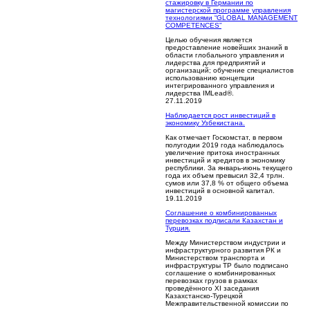
стажировку в Германии по
магистерской программе управления
технологиями “GLOBAL MANAGEMENT
COMPETENCES”
Целью обучения является
предоставление новейших знаний в
области глобального управления и
лидерства для предприятий и
организаций; обучение специалистов
использованию концепции
интегрированного управления и
лидерства IMLead®.
27.11.2019
Наблюдается рост инвестиций в
экономику Узбекистана.
Как отмечает Госкомстат, в первом
полугодии 2019 года наблюдалось
увеличение притока иностранных
инвестиций и кредитов в экономику
республики. За январь-июнь текущего
года их объем превысил 32,4 трлн.
сумов или 37,8 % от общего объема
инвестиций в основной капитал.
19.11.2019
Соглашение о комбинированных
перевозках подписали Казахстан и
Турция.
Между Министерством индустрии и
инфраструктурного развития РК и
Министерством транспорта и
инфраструктуры ТР было подписано
соглашение о комбинированных
перевозках грузов в рамках
проведённого XI заседания
Казахстанско-Турецкой
Межправительственной комиссии по