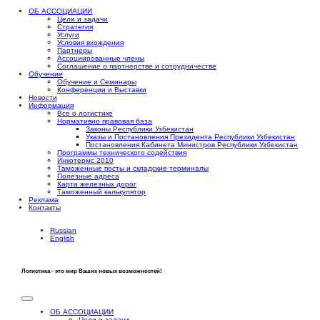
ОБ АССОЦИАЦИИ
Цели и задачи
Стратегия
Услуги
Условия вхождения
Партнеры
Ассоциированные члены
Соглашение о партнерстве и сотрудничестве
Обучение
Обучение и Семинары
Конференции и Выставки
Новости
Информация
Все о логистике
Нормативно правовая база
Законы Республики Узбекистан
Указы и Постановления Президента Республики Узбекистан
Постановления Кабинета Министров Республики Узбекистан
Программы технического содействия
Инкотермс 2010
Таможенные посты и складские терминалы
Полезные адреса
Карта железных дорог
Таможенный калькулятор
Реклама
Контакты
Russian
English
Логистика - это мир Ваших новых возможностей!
ОБ АССОЦИАЦИИ
Цели и задачи