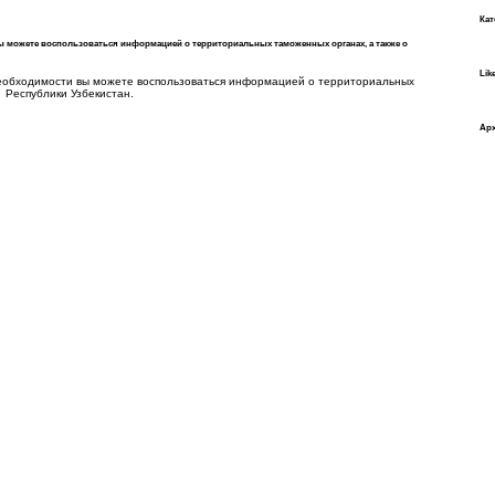
Кат
ы можете воспользоваться информацией о территориальных таможенных органах, а также о
Lik
необходимости вы можете воспользоваться информацией о территориальных
 Республики Узбекистан.
:
Ар