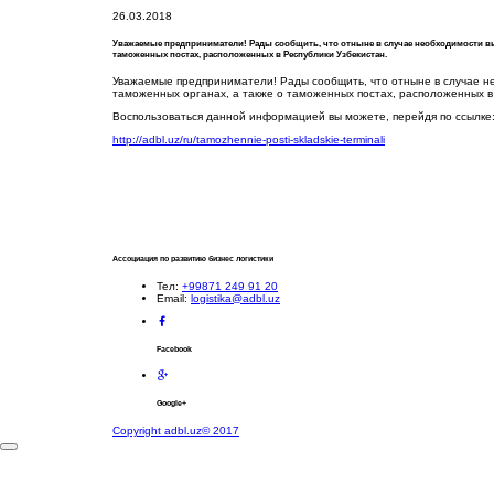
26.03.2018
Уважаемые предприниматели! Рады сообщить, что отныне в случае необходимости в
таможенных постах, расположенных в Республики Узбекистан.
Уважаемые предприниматели! Рады сообщить, что отныне в случае 
таможенных органах, а также о таможенных постах, расположенных в
Воспользоваться данной информацией вы можете, перейдя по ссылке
http://adbl.uz/ru/tamozhennie-posti-skladskie-terminali
Ассоциация по развитию бизнес логистики
Тел:
+99871 249 91 20
Email:
logistika@adbl.uz
Facebook
Google+
Copyright adbl.uz© 2017