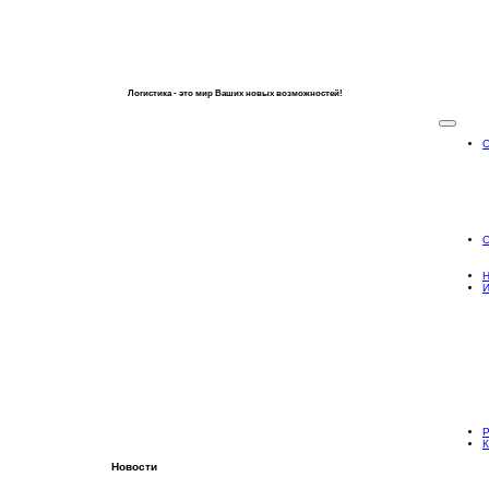
Логистика - это мир Ваших новых возможностей!
О
Н
Р
К
Новости