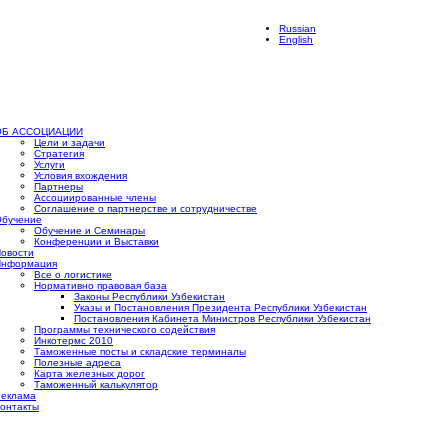
Russian
English
ОБ АССОЦИАЦИИ
Цели и задачи
Стратегия
Услуги
Условия вхождения
Партнеры
Ассоциированные члены
Соглашение о партнерстве и сотрудничестве
бучение
Обучение и Семинары
Конференции и Выставки
овости
Информация
Все о логистике
Нормативно правовая база
Законы Республики Узбекистан
Указы и Постановления Президента Республики Узбекистан
Постановления Кабинета Министров Республики Узбекистан
Программы технического содействия
Инкотермс 2010
Таможенные посты и складские терминалы
Полезные адреса
Карта железных дорог
Таможенный калькулятор
еклама
онтакты