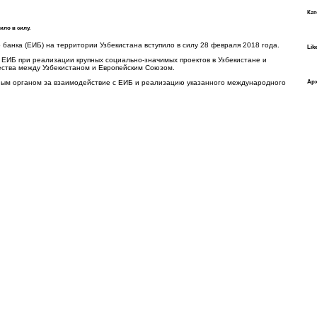
Кат
ило в силу.
банка (ЕИБ) на территории Узбекистана вступило в силу 28 февраля 2018 года.
Lik
ЕИБ при реализации крупных социально-значимых проектов в Узбекистане и
ства между Узбекистаном и Европейским Союзом.
Ар
ным органом за взаимодействие с ЕИБ и реализацию указанного международного