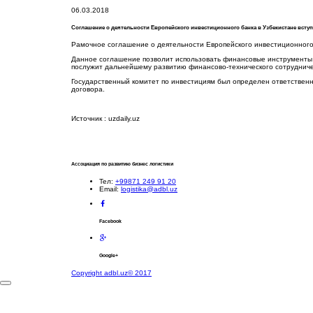
06.03.2018
Соглашение о деятельности Европейского инвестиционного банка в Узбекистане вступ
Рамочное соглашение о деятельности Европейского инвестиционного 
Данное соглашение позволит использовать финансовые инструменты 
послужит дальнейшему развитию финансово-технического сотрудниче
Государственный комитет по инвестициям был определен ответствен
договора.
Источник : uzdaily.uz
Ассоциация по развитию бизнес логистики
Тел:
+99871 249 91 20
Email:
logistika@adbl.uz
Facebook
Google+
Copyright adbl.uz© 2017