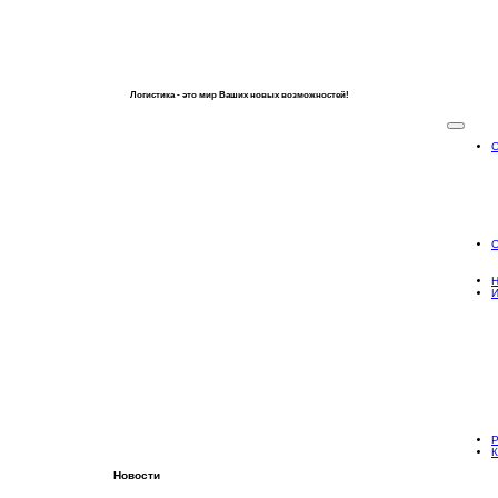
Логистика - это мир Ваших новых возможностей!
О
Н
Р
К
Новости