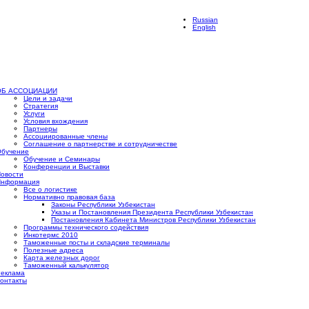
Russian
English
ОБ АССОЦИАЦИИ
Цели и задачи
Стратегия
Услуги
Условия вхождения
Партнеры
Ассоциированные члены
Соглашение о партнерстве и сотрудничестве
бучение
Обучение и Семинары
Конференции и Выставки
овости
Информация
Все о логистике
Нормативно правовая база
Законы Республики Узбекистан
Указы и Постановления Президента Республики Узбекистан
Постановления Кабинета Министров Республики Узбекистан
Программы технического содействия
Инкотермс 2010
Таможенные посты и складские терминалы
Полезные адреса
Карта железных дорог
Таможенный калькулятор
еклама
онтакты