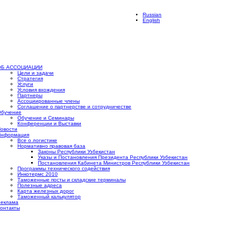
Russian
English
ОБ АССОЦИАЦИИ
Цели и задачи
Стратегия
Услуги
Условия вхождения
Партнеры
Ассоциированные члены
Соглашение о партнерстве и сотрудничестве
бучение
Обучение и Семинары
Конференции и Выставки
овости
Информация
Все о логистике
Нормативно правовая база
Законы Республики Узбекистан
Указы и Постановления Президента Республики Узбекистан
Постановления Кабинета Министров Республики Узбекистан
Программы технического содействия
Инкотермс 2010
Таможенные посты и складские терминалы
Полезные адреса
Карта железных дорог
Таможенный калькулятор
еклама
онтакты