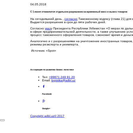
04.05.2018
С 1 июня отменяется отдельное разрешение на временный ввоз и вывоз товаров
На сегодняшний день ,
согласно
Таможенному кодексу (глава 21) для
Выдается разрешение в срок до пяти рабочих дней.
Согласно
указ
у Президента Республики Узбекистан «О мерах по да
в сфере предпринимательской деятельности, а также улучшению услов
процесс таможенного оформления товаров, сэкономит время и деньги
Аналогично и с разрешениями на уничтожение иностранных товаров, 
режимы реэкспорта и реимпорта.
Источник: «Spot»
Ассоциация по развитию бизнес логистики
Тел:
+99871 249 91 20
Email:
logistika@adbl.uz
Facebook
Google+
Copyright adbl.uz© 2017