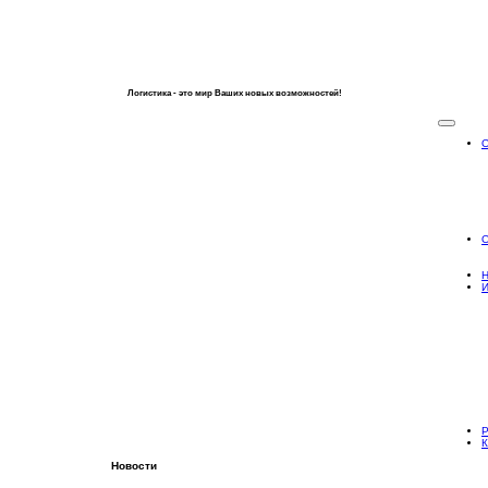
Логистика - это мир Ваших новых возможностей!
О
Н
Р
К
Новости