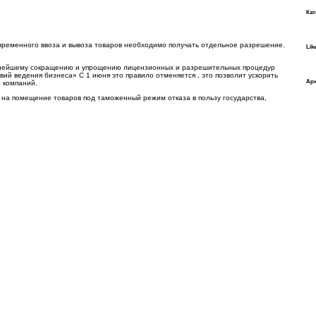
Кат
 временного ввоза и вывоза товаров необходимо получать отдельное разрешение.
Lik
льнейшему сокращению и упрощению лицензионных и разрешительных процедур
ий ведения бизнеса» С 1 июня это правило отменяется , это позволит ускорить
Ар
 компаний.
на помещение товаров под таможенный режим отказа в пользу государства,