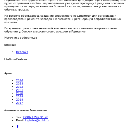
будет отдельный автобан, параллельный уже существующему. Среди его основных
преимуществ — передвижение на большей скорости, нежели это установлено на
обычных трассах.
На встрече обсуждалось создание совместного предприятия для организации
производства и ремонта заводов «Тельтомат» и регенерации асфальтобетонных
покрытий.
Во время встречи глава немецкой компании выразил готовность организовать
обучение узбекских специалистов с выездом в Германию.
Источник : podrobno.uz
Категории
Вебсайт
Like Us on Facebook
Архив
2024
2023
2022
2021
2020
2019
2018
2017
Ассоциация по развитию бизнес логистики
Тел:
+99871 249 91 20
Email:
logistika@adbl.uz