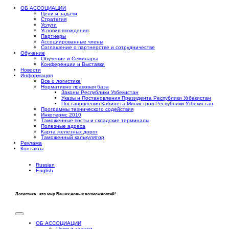
ОБ АССОЦИАЦИИ
Цели и задачи
Стратегия
Услуги
Условия вхождения
Партнеры
Ассоциированные члены
Соглашение о партнерстве и сотрудничестве
Обучение
Обучение и Семинары
Конференции и Выставки
Новости
Информация
Все о логистике
Нормативно правовая база
Законы Республики Узбекистан
Указы и Постановления Президента Республики Узбекистан
Постановления Кабинета Министров Республики Узбекистан
Программы технического содействия
Инкотермс 2010
Таможенные посты и складские терминалы
Полезные адреса
Карта железных дорог
Таможенный калькулятор
Реклама
Контакты
Russian
English
Логистика - это мир Ваших новых возможностей!
ОБ АССОЦИАЦИИ
Цели и задачи