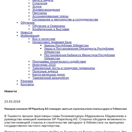
Стратегия
Услуги
Условия вхождения
Партнеры
Ассоциированные члены
Соглашение о партнерстве и сотрудничестве
Обучение
Обучение и Семинары
Конференции и Выставки
Новости
Информация
Все о логистике
Нормативно правовая база
Законы Республики Узбекистан
Указы и Постановления Президента Республики
Узбекистан
Постановления Кабинета Министров Республики
Узбекистан
Программы технического содействия
Инкотермс 2010
Таможенные посты и складские терминалы
Полезные адреса
Карта железных дорог
Таможенный калькулятор
Реклама
Контакты
Новости
23.03.2018
Немецкая компания GP Papenburg AG планирует заняться строительством платных дорог в Узбекистане
В Ташкенте прошли переговоры главы Госкомавтодора Абдурахмона Абдувалиева и
руководства немецкой компании GP Papenburg AG. Стороны обсудили возможность
участия немецкой стороны в строительстве автодорог в Узбекистане на принципах
государственно-частного партнерства.
Первая платная дорога может пройти из Ташкента до Бухары через Самарканд. Это