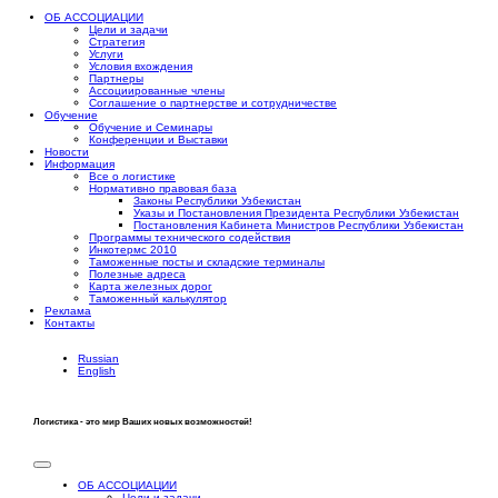
ОБ АССОЦИАЦИИ
Цели и задачи
Стратегия
Услуги
Условия вхождения
Партнеры
Ассоциированные члены
Соглашение о партнерстве и сотрудничестве
Обучение
Обучение и Семинары
Конференции и Выставки
Новости
Информация
Все о логистике
Нормативно правовая база
Законы Республики Узбекистан
Указы и Постановления Президента Республики Узбекистан
Постановления Кабинета Министров Республики Узбекистан
Программы технического содействия
Инкотермс 2010
Таможенные посты и складские терминалы
Полезные адреса
Карта железных дорог
Таможенный калькулятор
Реклама
Контакты
Russian
English
Логистика - это мир Ваших новых возможностей!
ОБ АССОЦИАЦИИ
Цели и задачи