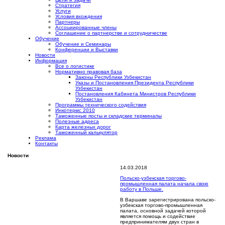
Стратегия
Услуги
Условия вхождения
Партнеры
Ассоциированные члены
Соглашение о партнерстве и сотрудничестве
Обучение
Обучение и Семинары
Конференции и Выставки
Новости
Информация
Все о логистике
Нормативно правовая база
Законы Республики Узбекистан
Указы и Постановления Президента Республики
Узбекистан
Постановления Кабинета Министров Республики
Узбекистан
Программы технического содействия
Инкотермс 2010
Таможенные посты и складские терминалы
Полезные адреса
Карта железных дорог
Таможенный калькулятор
Реклама
Контакты
Новости
14.03.2018
Польско-узбекская торгово-
промышленная палата начала свою
работу в Польше.
В Варшаве зарегистрирована польско-
узбекская торгово-промышленная
палата, основной задачей которой
является помощь и содействие
предпринимателям двух стран в