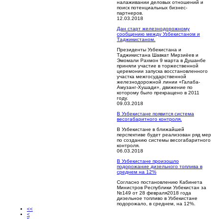
налаживании деловых отношений и
поиск потенциальных бизнес-
партнеров.
12.03.2018
Дан старт железнодорожному
сообщению между Узбекистаном и
Таджикистаном.
Президенты Узбекистана и
Таджикистана Шавкат Мирзиёев и
Эмомали Рахмон 9 марта в Душанбе
приняли участие в торжественной
церемонии запуска восстановленного
участка межгосударственной
железнодорожной линии «Галаба-
Амузанг-Хушади», движение по
которому было прекращено в 2011
году.
09.03.2018
В Узбекистане появится система
весогабаритного контроля.
В Узбекистане в ближайшей
перспективе будет реализован ряд мер
по созданию системы весогабаритного
контроля.
06.03.2018
В Узбекистане произошло
подорожание дизельного топлива в
среднем на 12%
Согласно постановлению Кабинета
Министров Республики Узбекистан за
№149 от 28 февраля2018 года
дизельное топливо в Узбекистане
подорожало, в среднем, на 12%.
<<
<