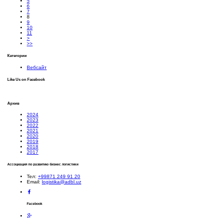
5
6
7
8
9
10
11
>
>>
Категории
Вебсайт
Like Us on Facebook
Архив
2024
2023
2022
2021
2020
2019
2018
2017
Ассоциация по развитию бизнес логистики
Тел:
+99871 249 91 20
Email:
logistika@adbl.uz
Facebook